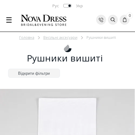
Рус
Укр
0
☰
Головна
Весільні аксесуари
Рушники вишиті
Рушники вишиті
Відкрити фільтри