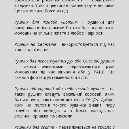
візерунки. У його центрі не повинно бути вишивки
(це символічне Боже місце).
Рушник для ікон
або «Божнік»
- рушники для
прикрашання ікон, якими батьки благословляють
молодих на спільне життя в любові і вірності.
Рушник на Євангеліє
- використовується під час
таїнства вінчання.
Рушник для перев'язування рук або Союзний рушник
- такими рушниками перев'язуються руки
молодятам під час вінчання або у РАЦСі. Це
символ фортеці уз і сімейного щастя.
Рушник під коровай або хлібосільний рушник
- на
такий рушник кладуть весільний коровай, яким
батьки зустрічають молодих після РАЦСу. Добре,
коли на полотні такого рушника вишиті пару
голубів або лебедів, а з боків знаходяться
рослинні орнаменти-символи.
Рушники для сватів
- перев'язуються на грудях у