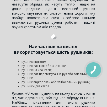
незабутні обряди, які несуть тепло і надію на
довге родинне щастя. Весільний рушник
використовується як символ нової дороги, яку
пройде новоспечена сім'я. Особливо цінними
вважаються рушники ручної роботи - вишиті
вручну хрестиком або гладдю.
Найчастіше на весіллі
використовується шість рушників:
рушник під ноги;
рушник для ікон або «Божнік»;
рушник на Євангеліє;
рушник для перев'язування рук або союзний
рушник;
рушник під коровай або хлібосольний рушник;
рушники для сватів.
Рушник під ноги
- рушник, на якому молоді стоять
під час одруження, або під час обряду вінчання.
Найбільш придатними для такого рушника
вважаються рослинні орнаменти і геометричні