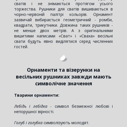
сватів і не знімаються протягом усього
торжества. Рушники для сватів вишиваються в
чорно-червоній палітрі кольорів. Орнамент
зазвичай вибирається геометричний - ромби,
квадрати, трикутники. Довжина таких рушників -
не менше двох метрів. А з оригінальними
вишитими написами «Сват» і «Сваха» весільні
свати будуть явно виділятися серед численних
гостей.
Орнаменти та візерунки на
весільних рушниках завжди мають
символічне значення
Тварини орнаменти:
Лебідь і лебідка
- символ безмежної любові і
непорушної вірності.
Голуб і голубка
символізують молодят.