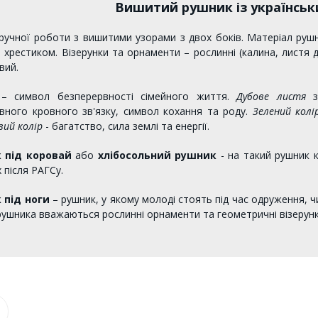
Вишитий рушник із українсь
ручної роботи з вишитими узорами з двох боків. Матеріал рушн
 хрестиком. Візерунки та орнаменти – рослинні (калина, листя 
вий.
 символ безперервності сімейного життя.
Дубове листя
зн
вного кровного зв'язку, символ кохання та роду.
Зелений колі
вий колір
- багатство, сила землі та енергії.
 під коровай
або
хлібосольний рушник
- на такий рушник к
 після РАГСу.
 під ноги
– рушник, у якому молоді стоять під час одруження, ч
рушника вважаються рослинні орнаменти та геометричні візерунк