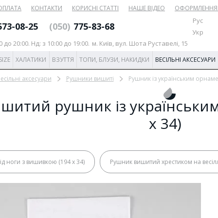
 ОПЛАТА
КОНТАКТИ
КОРИСНІ СТАТТІ
НАШЕ ВІДЕО
ОФОРМЛЕННЯ
Рус
573-08-25
(‎050)
775-83-68
Укр
0 до 20:00. Нд: з 10:00 до 19:00.
м. Київ, вул. Шота Руставелі, 15
SIZE
ХАЛАТИКИ
ВЗУТТЯ
ТОПИ, БЛУЗИ, НАКИДКИ
ВЕСІЛЬНІ АКСЕСУАРИ
есільні аксесуари
Рушники вишиті
Рушник із українським орнамен
шитий рушник із українським
x 34)
д ноги з вишивкою (194 x 34)
Рушник вишитий хрестиком на весілля