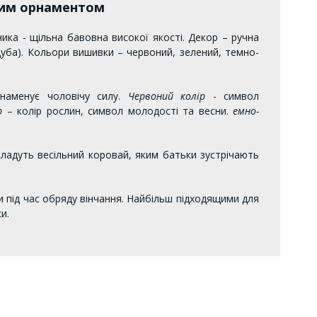
ким орнаментом
ика - щільна бавовна високої якості. Декор – ручна
дуба). Кольори вишивки – червоний, зелений, темно-
аменує чоловічу силу.
Червоний колір
- символ
р
– колір рослин, символ молодості та весни.
емно-
ладуть весільний коровай, яким батьки зустрічають
и під час обряду вінчання. Найбільш підходящими для
и.