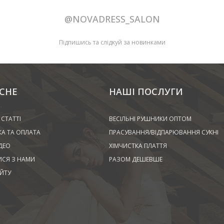
@NOVADRESS_SALON
Підпишись та слідкуй за новинками
СНЕ
НАШІ ПОСЛУГИ
 СТАТТІ
ВЕСІЛЬНІ РУШНИКИ ОПТОМ
А ТА ОПЛАТА
ПРАСУВАННЯ/ВІДПАРЮВАННЯ СУКНІ
ДЕО
ХІМЧИСТКА ПЛАТТЯ
ИСЯ З НАМИ
РАЗОМ ДЕШЕВШЕ
ЙТУ