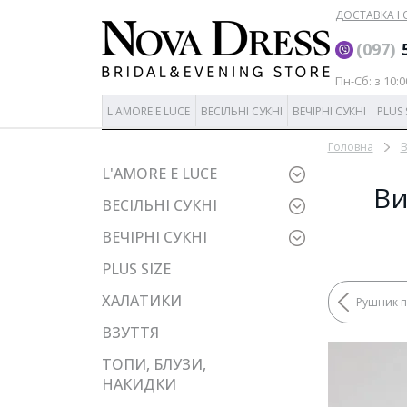
ДОСТАВКА І
‎(097)
Пн-Сб: з 10:0
L'AMORE E LUCE
ВЕСІЛЬНІ СУКНІ
ВЕЧІРНІ СУКНІ
PLUS 
Головна
В
L'AMORE E LUCE
Ви
ВЕСІЛЬНІ СУКНІ
ВЕЧІРНІ СУКНІ
PLUS SIZE
ХАЛАТИКИ
Рушник пі
ВЗУТТЯ
ТОПИ, БЛУЗИ,
НАКИДКИ