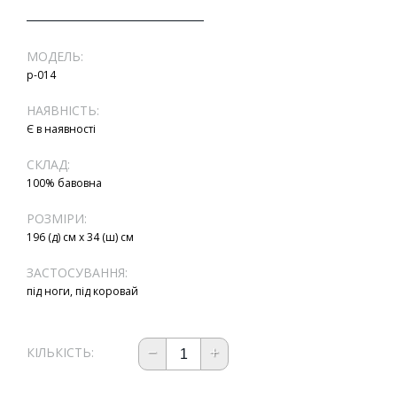
МОДЕЛЬ:
р-014
НАЯВНІСТЬ:
Є в наявності
СКЛАД:
100% бавовна
РОЗМІРИ:
196 (д) см х 34 (ш) см
ЗАСТОСУВАННЯ:
під ноги, під коровай
КІЛЬКІСТЬ: