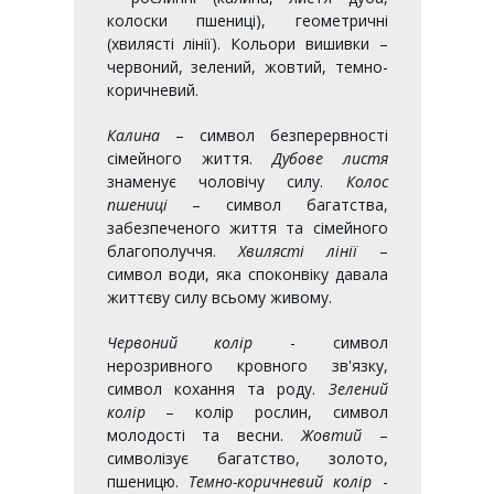
колоски пшениці), геометричні
(хвилясті лінії). Кольори вишивки –
червоний, зелений, жовтий, темно-
коричневий.
Калина
– символ безперервності
сімейного життя.
Дубове листя
знаменує чоловічу силу.
Колос
пшениці
– символ багатства,
забезпеченого життя та сімейного
благополуччя.
Хвилясті лінії
–
символ води, яка споконвіку давала
життєву силу всьому живому.
Червоний колір
- символ
нерозривного кровного зв'язку,
символ кохання та роду.
Зелений
колір
– колір рослин, символ
молодості та весни.
Жовтий
–
символізує багатство, золото,
пшеницю.
Темно-коричневий колір
-