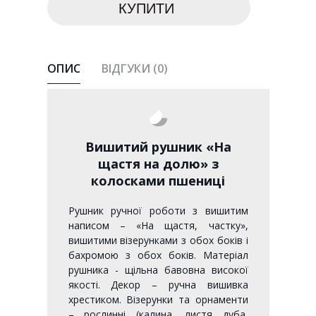
ОПИС
ВІДГУКИ (0)
Вишитий рушник «На
щастя на долю» з
колосками пшениці
Рушник ручної роботи з вишитим
написом – «На щастя, частку»,
вишитими візерунками з обох боків і
бахромою з обох боків. Матеріал
рушника - щільна бавовна високої
якості. Декор – ручна вишивка
хрестиком. Візерунки та орнаменти
– рослинні (калина, листя дуба,