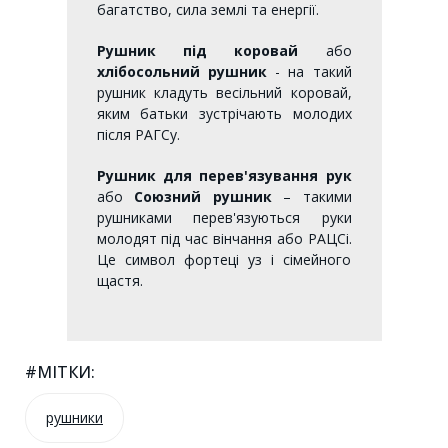
багатство, сила землі та енергії.
Рушник під коровай
або
хлібосольний рушник
- на такий
рушник кладуть весільний коровай,
яким батьки зустрічають молодих
після РАГСу.
Рушник для перев'язування рук
або
Союзний рушник
– такими
рушниками перев'язуються руки
молодят під час вінчання або РАЦСі.
Це символ фортеці уз і сімейного
щастя.
#МІТКИ:
рушники