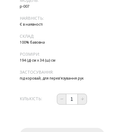
МОДЕЛЬ:
р-007
НАЯВНІСТЬ:
Є в наявності
СКЛАД:
100% бавовна
РОЗМІРИ:
194 (д) см х 34 (ш) см
ЗАСТОСУВАННЯ:
під коровай, для перев'язування рук
КІЛЬКІСТЬ: