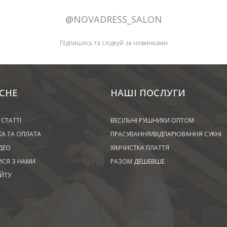
@NOVADRESS_SALON
Підпишись та слідкуй за новинками
СНЕ
НАШІ ПОСЛУГИ
 СТАТТІ
ВЕСІЛЬНІ РУШНИКИ ОПТОМ
А ТА ОПЛАТА
ПРАСУВАННЯ/ВІДПАРЮВАННЯ СУКНІ
ДЕО
ХІМЧИСТКА ПЛАТТЯ
ИСЯ З НАМИ
РАЗОМ ДЕШЕВШЕ
ЙТУ