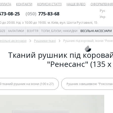
 ОПЛАТА
КОНТАКТИ
КОРИСНІ СТАТТІ
НАШЕ ВІДЕО
ОФОРМЛЕННЯ
Рус
573-08-25
(‎050)
775-83-68
Укр
0 до 20:00. Нд: з 10:00 до 19:00.
м. Київ, вул. Шота Руставелі, 15
SIZE
ХАЛАТИКИ
ВЗУТТЯ
ТОПИ, БЛУЗИ, НАКИДКИ
ВЕСІЛЬНІ АКСЕСУАРИ
есільні аксесуари
Рушники ткані
Рушник під коровай, ікони "Ренес
Тканий рушник під коровай
"Ренесанс" (135 х
й тканий рушник на ікони (100 х 27)
Рушник з вишивкою "Роксолана