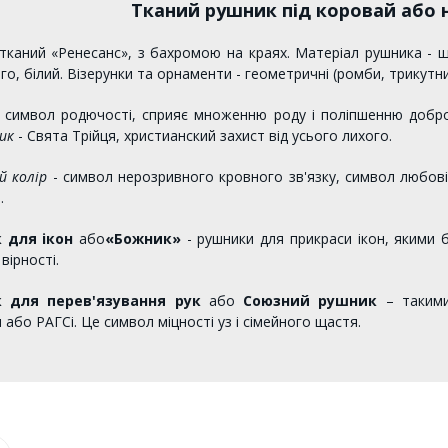
Тканий рушник під коровай або н
тканий «Ренесанс», з бахромою на краях. Матеріал рушника - щі
го, білий. Візерунки та орнаменти - геометричні (ромби, трикутн
символ родючості, сприяє множенню роду і поліпшенню доброб
ик
- Свята Трійця, христианский захист від усього лихого.
й колір
- символ нерозривного кровного зв'язку, символ любові
.
 для ікон
або
«Божник»
- рушники для прикраси ікон, якими 
 вірності.
 для перев'язування рук
або
Союзний рушник
– такими
 або РАГСі. Це символ міцності уз і сімейного щастя.