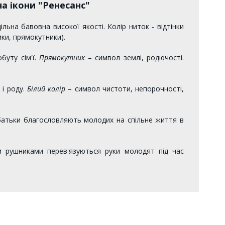
а ікони "Ренесанс"
льна бавовна високої якості. Колір ниток - відтінки
ики, прямокутники).
уту сім'ї.
Прямокутник
– символ землі, родючості.
 і роду.
Білий колір
– символ чистоти, непорочності,
батьки благословляють молодих на спільне життя в
 рушниками перев'язуються руки молодят під час