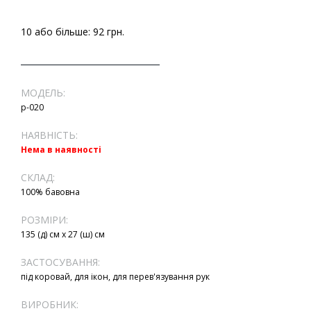
10 або більше: 92 грн.
МОДЕЛЬ:
р-020
НАЯВНІСТЬ:
Нема в наявності
СКЛАД:
100% бавовна
РОЗМІРИ:
135 (д) см х 27 (ш) см
ЗАСТОСУВАННЯ:
під коровай, для ікон, для перев'язування рук
ВИРОБНИК: