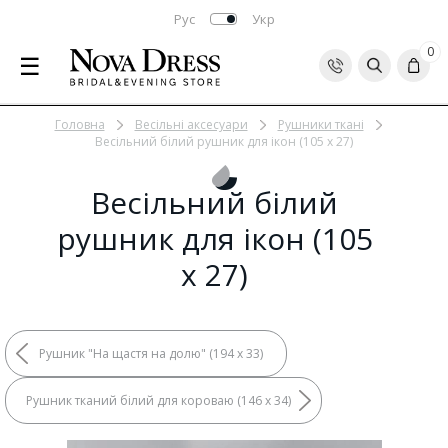
Рус
Укр
0
☰
Головна
Весільні аксесуари
Рушники ткані
Весільний білий рушник для ікон (105 х 27)
Весільний білий
рушник для ікон (105
х 27)
Рушник "На щастя на долю" (194 х 33)
Рушник тканий білий для короваю (146 х 34)