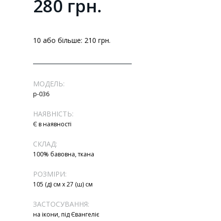
280 грн.
10 або більше: 210 грн.
МОДЕЛЬ:
р-036
НАЯВНІСТЬ:
Є в наявності
СКЛАД:
100% бавовна, ткана
РОЗМІРИ:
105 (д) см х 27 (ш) см
ЗАСТОСУВАННЯ:
на ікони, під Євангеліє