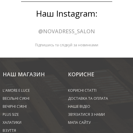
Наш Instagram:
@NOVADRESS_SALON
Підпишись та слідкуй за новинками
НАШ МАГАЗИН
КОРИСНЕ
L'AMORE E LUCE
КОРИСНІ СТАТТІ
ВЕСІЛЬНІ СУКНІ
ДОСТАВКА ТА ОПЛАТА
ВЕЧІРНІ СУКНІ
НАШЕ ВІДЕО
PLUS SIZE
ЗВ’ЯЗАТИСЯ З НАМИ
ХАЛАТИКИ
МАПА САЙТУ
ВЗУТТЯ