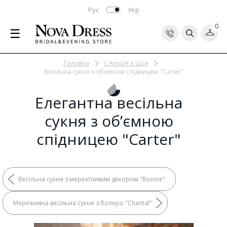
Рус
Укр
0
☰
Головна
L'Amore e Luce
Весільна сукня з об’ємною спідницею "Carter"
Елегантна весільна
сукня з об’ємною
спідницею "Carter"
Весільна сукня з мерехтливим декором "Bonnie"
Мереживна весільна сукня з болеро "Chantal"