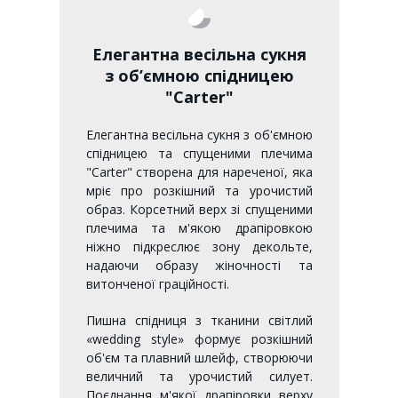
Елегантна весільна сукня
з об’ємною спідницею
"Carter"
Елегантна весільна сукня з об'ємною
спідницею та спущеними плечима
"Carter" створена для нареченої, яка
мріє про розкішний та урочистий
образ. Корсетний верх зі спущеними
плечима та м'якою драпіровкою
ніжно підкреслює зону декольте,
надаючи образу жіночності та
витонченої граційності.
Пишна спідниця з тканини світлий
«wedding style» формує розкішний
об'єм та плавний шлейф, створюючи
величний та урочистий силует.
Поєднання м'якої драпіровки верху