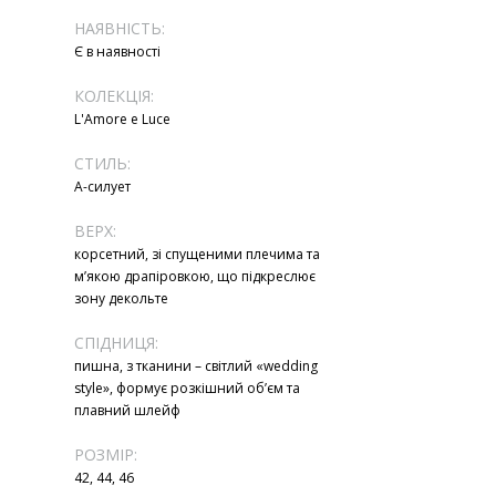
НАЯВНІСТЬ:
Є в наявності
КОЛЕКЦІЯ:
L'Amore e Luce
СТИЛЬ:
А-силует
ВЕРХ:
корсетний, зі спущеними плечима та
м’якою драпіровкою, що підкреслює
зону декольте
СПІДНИЦЯ:
пишна, з тканини – світлий «wedding
style», формує розкішний об’єм та
плавний шлейф
РОЗМІР:
42, 44, 46