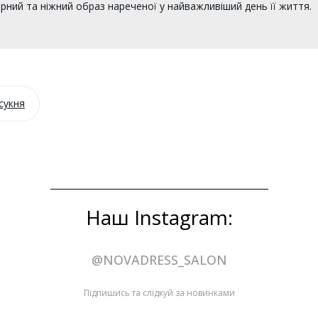
рний та ніжний образ нареченої у найважливіший день її життя.
сукня
Наш Instagram:
@NOVADRESS_SALON
Підпишись та слідкуй за новинками