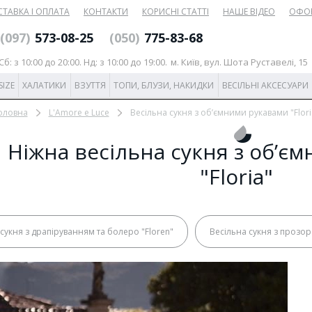
ТАВКА І ОПЛАТА
КОНТАКТИ
КОРИСНІ СТАТТІ
НАШЕ ВІДЕО
ОФО
‎(097)
573-08-25
(‎050)
775-83-68
б: з 10:00 до 20:00. Нд: з 10:00 до 19:00.
м. Київ, вул. Шота Руставелі, 15
SIZE
ХАЛАТИКИ
ВЗУТТЯ
ТОПИ, БЛУЗИ, НАКИДКИ
ВЕСІЛЬНІ АКСЕСУАРИ
оловна
L'Amore e Luce
Весільна сукня з об’ємними рукавами "Flori
Ніжна весільна сукня з об’є
"Floria"
 сукня з драпіруванням та болеро "Floren"
Весільна сукня з прозор