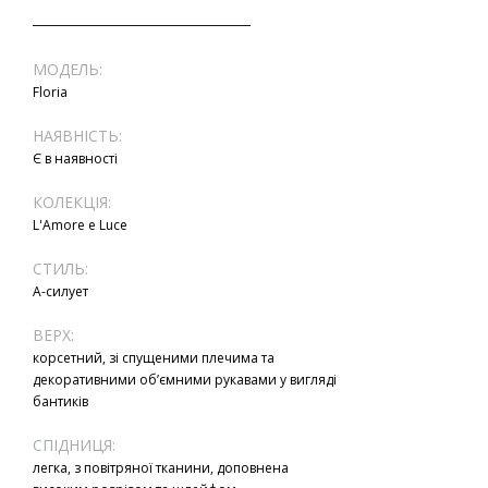
МОДЕЛЬ:
Floria
НАЯВНІСТЬ:
Є в наявності
КОЛЕКЦІЯ:
L'Amore e Luce
СТИЛЬ:
А-силует
ВЕРХ:
корсетний, зі спущеними плечима та
декоративними об’ємними рукавами у вигляді
бантиків
СПІДНИЦЯ:
легка, з повітряної тканини, доповнена