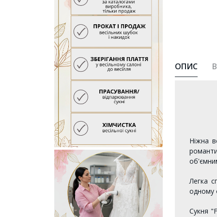
ОПИС
В
Ніжна в
романт
об'ємни
Легка с
одному о
Сукня "