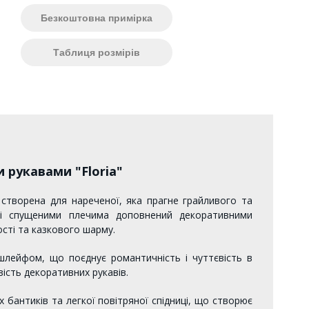
Безкоштовна примірка
Таблиця розмірів
 рукавами "Floria"
" створена для нареченої, яка прагне грайливого та
зі спущеними плечима доповнений декоративними
ості та казкового шарму.
шлейфом, що поєднує романтичність і чуттєвість в
вість декоративних рукавів.
 бантиків та легкої повітряної спідниці, що створює