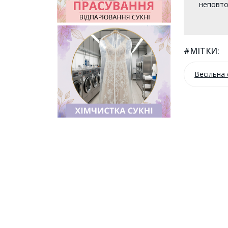
неповто
#МІТКИ:
Весільна 