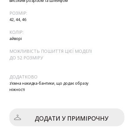
високим розрізом та шлейфом
РОЗМІР:
42, 44, 46
КОЛІР:
айворі
МОЖЛИВІСТЬ ПОШИТТЯ ЦІЄЇ МОДЕЛІ
ДО 52 РОЗМІРУ
ДОДАТКОВО
з’ємна накидка-бантики, що додає образу
ніжності
ДОДАТИ У ПРИМІРОЧНУ