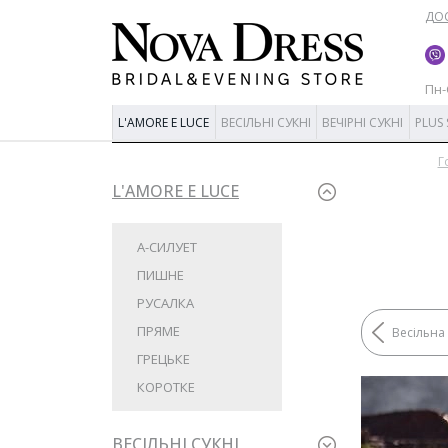
ДОС
Пн-С
L'AMORE E LUCE
ВЕСІЛЬНІ СУКНІ
ВЕЧІРНІ СУКНІ
PLUS 
Г
L'AMORE E LUCE
А-СИЛУЕТ
ПИШНЕ
РУСАЛКА
ПРЯМЕ
Весільна
ГРЕЦЬКЕ
КОРОТКЕ
ВЕСІЛЬНІ СУКНІ