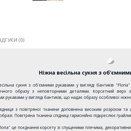
ІДГУКИ (0)
Ніжна весільна сукня з об’ємними
есільна сукня з об'ємними рукавами у вигляді бантиків "Floria
ичного образу з неповторними деталями. Корсетний верх 
ми рукавами у вигляді бантиків, що надає образу особливої ніжн
підниця з повітряної тканини доповнена високим розрізом та 
бразі. Повітряна тканина спідниці гармонійно підкреслює грайли
Floria" це поєднання корсету зі спущеними плечима, декоративних