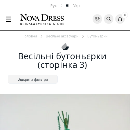
Рус
Укр
0
☰
Головна
Весільні аксесуари
Бутоньєрки
Весільні бутоньєрки
(сторінка 3)
Відкрити фільтри