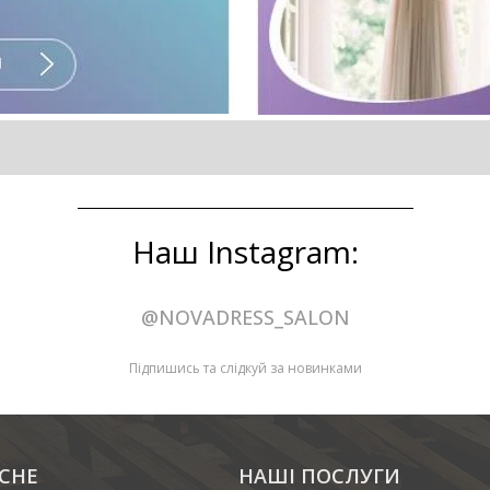
Наш Instagram:
@NOVADRESS_SALON
Підпишись та слідкуй за новинками
СНЕ
НАШІ ПОСЛУГИ