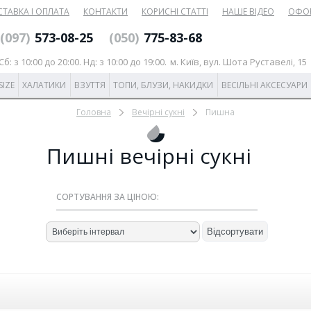
ТАВКА І ОПЛАТА
КОНТАКТИ
КОРИСНІ СТАТТІ
НАШЕ ВІДЕО
ОФО
‎(097)
573-08-25
(‎050)
775-83-68
б: з 10:00 до 20:00. Нд: з 10:00 до 19:00.
м. Київ, вул. Шота Руставелі, 15
SIZE
ХАЛАТИКИ
ВЗУТТЯ
ТОПИ, БЛУЗИ, НАКИДКИ
ВЕСІЛЬНІ АКСЕСУАРИ
Головна
Вечірні сукні
Пишна
Пишні вечірні сукні
СОРТУВАННЯ ЗА ЦІНОЮ:
Відсортувати